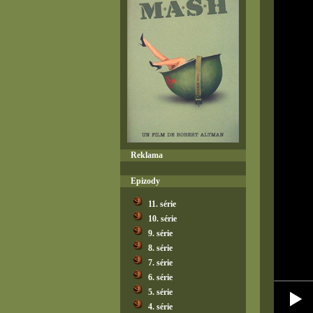
Reklama
Epizody
11. série
10. série
9. série
8. série
7. série
6. série
5. série
4. série