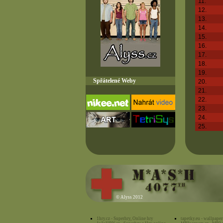
11.
12.
13.
14.
15.
16.
17.
18.
19.
Spřátelené Weby
20.
21.
22.
23.
24.
25.
©
Alyss 2012
1hry.cz - Superhry, Online hry
tapetky.eu - wallpaper