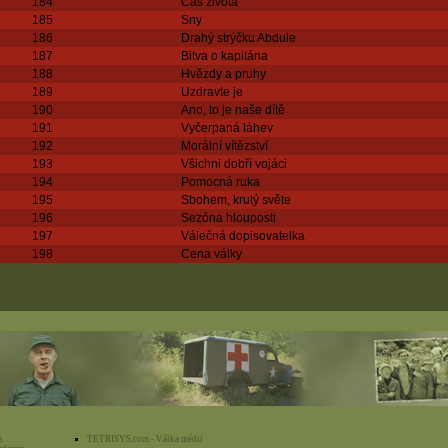
184
Čas života
185
Sny
186
Drahý strýčku Abdule
187
Bitva o kapitána
188
Hvězdy a pruhy
189
Uzdravte je
190
Ano, to je naše dítě
191
Vyčerpaná láhev
192
Morální vítězství
193
Všichni dobří vojáci
194
Pomocná ruka
195
Sbohem, krutý světe
196
Sezóna hlouposti
197
Válečná dopisovatelka
198
Cena války
s
TETRISYS.com - Válka médií