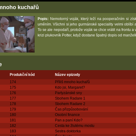
 mnoho kuchařů
Popis:
Nemotorný voják, který leží na pooperačním si zí
uměním. Všichni si jeho gurmánské speciality velmi oblíbí 
To se ale nepodaří, protože voják se chce vrátit na frontu a
krizi plukovník Potter, když dostane špatný dopis od manžel
e
Produkční kód
Název epizody
174
Příliš mnoho kuchařů
175
Kdo jsi, Margaret?
176
Partyzánské sny
177
Sbohem Radare 1
178
Sbohem Radare 2
179
Čas přizpůsobování
180
Osobní finance
181
Pan a paní Kdo?
182
Cesta ke žlutému mostu
183
Sestra doktorka