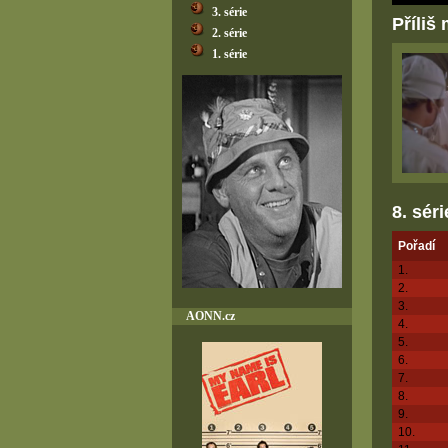
3. série
Příliš
2. série
1. série
8. séri
Pořadí
1.
2.
3.
AONN.cz
4.
5.
6.
7.
8.
9.
10.