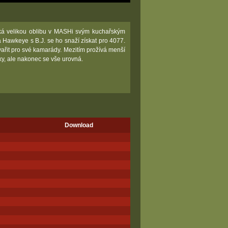
ská velikou oblibu v MASHi svým kuchařským
a Hawkeye s B.J. se ho snaží získat pro 4077.
 vařit pro své kamarády. Mezitím prožívá menší
ky, ale nakonec se vše urovná.
Download