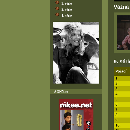
3. série
Vážná
2. série
1. série
9. séri
Pořadí
1.
2.
3.
AONN.cz
4.
5.
6.
7.
8.
9.
10.