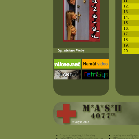
11.
12.
13.
14.
15.
16.
17.
18.
19.
Spřátelené Weby
20.
©
Alyss 2012
1hry.cz - Superhry, Online hry
tapetky.eu - wallpaper
JoJoHRY.cz - Superhry a Hry online
MP3seznam.cz - MP3 