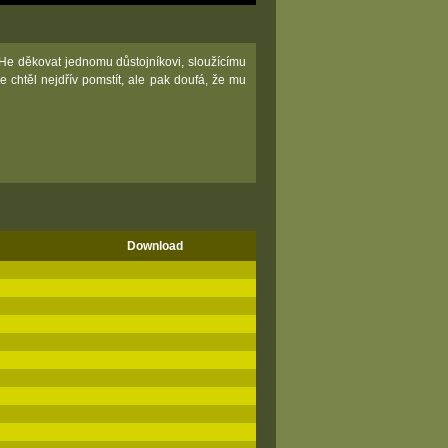
e děkovat jednomu důstojníkovi, sloužícímu
e chtěl nejdřív pomstít, ale pak doufá, že mu
Download