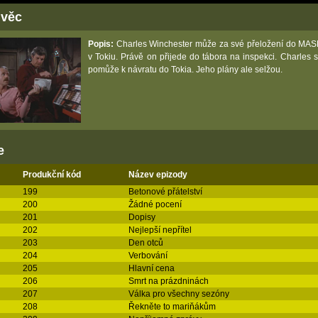
 věc
Popis:
Charles Winchester může za své přeložení do MASH
v Tokiu. Právě on přijede do tábora na inspekci. Charles s
pomůže k návratu do Tokia. Jeho plány ale selžou.
e
Produkční kód
Název epizody
199
Betonové přátelství
200
Žádné pocení
201
Dopisy
202
Nejlepší nepřítel
203
Den otců
204
Verbování
205
Hlavní cena
206
Smrt na prázdninách
207
Válka pro všechny sezóny
208
Řekněte to mariňákům