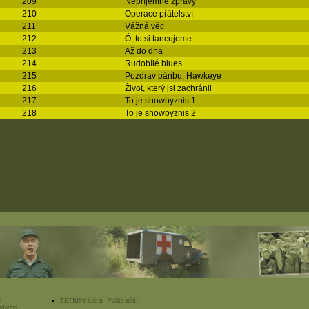
209
Nepříjemné zprávy
210
Operace přátelství
211
Vážná věc
212
Ó, to si tancujeme
213
Až do dna
214
Rudobílé blues
215
Pozdrav pánbu, Hawkeye
216
Život, který jsi zachránil
217
To je showbyznis 1
218
To je showbyznis 2
s
TETRISYS.com - Válka médií
zdarma