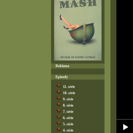
Reklama
Epizody
11. série
10. série
9. série
8. série
7. série
6. série
5. série
4. série