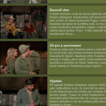
Dozorčí dne
V době Henryho cesty do Soulu přebírají ve
Frank a Margaret. Hawkeyeho určí dozorčím
jeho smůle se objeví plukovník Flagg, s ním
Hawkeye dostane do konfliktu poté, co mu 
vydat zraněného korejského vojáka, o které
zajímá tajná služba. Pozn.: V této epizodě s
neobjevuje Henry. ...
Zlí psi a servismani
Radar je pokousán místním psem a celý táb
ho snaží najít, aby Radar nemusel podstoupi
bolestivých injekcí. Hawkeye přes Frankův 
pečuje o vojáka, který utrpěl v boji hysteric
paralýzu a nemůže se hýbat. Nakonec s po
nové metody dr. Friedmana slaví úspěch. ...
Výplata
Při výplatě dostane Hawkeye omylem 3000 
jako odškodnění za to, že musí být ve válce
je otci Mulcahymu pro sirotky, ale armáda c
peníze zpátky. Traper se snaží Hawkeyeho
zachránit před vězením tím, že vyhraje pení
pokeru (předtím si ale do zástavy půjčí jeho
hodinky) a Frank ...