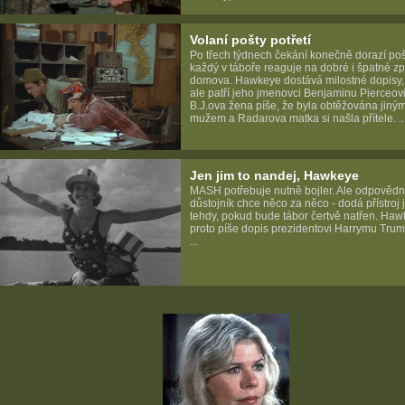
Volaní pošty potřetí
Po třech týdnech čekání konečně dorazí poš
každý v táboře reaguje na dobré i špatné zp
domova. Hawkeye dostává milostné dopisy, 
ale patří jeho jmenovci Benjaminu Pierceovi
B.J.ova žena píše, že byla obtěžována jiný
mužem a Radarova matka si našla přítele. ..
Jen jim to nandej, Hawkeye
MASH potřebuje nutně bojler. Ale odpověd
důstojník chce něco za něco - dodá přístroj 
tehdy, pokud bude tábor čertvě natřen. Ha
proto píše dopis prezidentovi Harrymu Trum
...