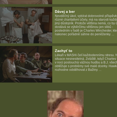
Dávej a ber
Nevděčný úkol, vybírat dobrovolné příspěvk
různé charitativní účely, má na starosti kaž
jiný důstojník. Protože většina nemá, co by 
dostává se výběrčímu většinou jen slibů -
posledním v řadě je Charles Winchester, kte
nakonec pořádně sáhne do peněženky. ...
Zachyť to
Lékaři v MASHi čelí každodennímu stresu. 
situace nesnesitelná. Zvláště, když Charles
v noci poslouchá vážnou hudbu a B.J. všec
obtěžuje s problémy své malé dcerky. Haw
rozhodne odstěhovat z Bažiny. ...