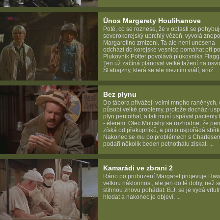
Únos Margarety Houlihanove
Poté, co se roznese, že v oblasti se pohybu
severokorejský uprchlý vězeň, vyvolá znepo
Margaretino zmizení. Ta ale není unesena -
odchází do korejské vesnice pomáhat při p
Plukovník Potter povolává plukovníka Flagg
Ten už začíná plánovat velké tažení na osv
Šťabajzny, která se ale mezitím vrátí, aniž ...
Bez plynu
Do tábora přivážejí velmi mnoho raněných, 
působí velké problémy, protože dochází us
plyn pentothal, a tak musí uspávat pacienty 
- éterem. Otec Mulcahy se rozhodne, že pen
získá od překupníků, a proto uspořádá sbírk
Nakonec se mu po problémech s Charlesem
podaří několik beden petnothalu získat. ...
Kamarádi ve zbrani 2
Ráno po probuzení Margaret projevuje H
velkou náklonnost, ale jen do té doby, než s
stihnou znovu pohádat. B.J. se je vydá vrtu
hledat a nakonec je objeví. ...