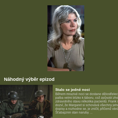
Náhodný výběr epizod
Stalo se jedné noci
Během mrazivé noci se dostane dělostřele
palba velmi blízko k táboru, což způsobí zh
zdravotního stavu několika pacientů. Frank 
dozví, že Margaret si schovává všechny jeh
dopisy a rozhodne se, je zničit, přičemž obrá
Šťabajznin stan naruby. ...