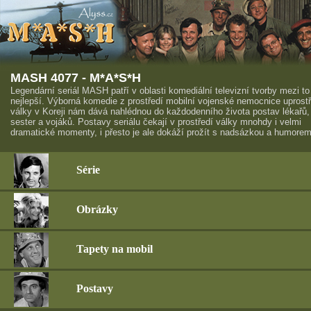
MASH 4077 - M*A*S*H
Legendární seriál MASH patří v oblasti komediální televizní tvorby mezi to
nejlepší. Výborná komedie z prostředí mobilní vojenské nemocnice uprost
války v Koreji nám dává nahlédnou do každodenního života postav lékařů,
sester a vojáků. Postavy seriálu čekají v prostředí války mnohdy i velmi
dramatické momenty, i přesto je ale dokáží prožít s nadsázkou a humorem
Série
Obrázky
Tapety na mobil
Postavy