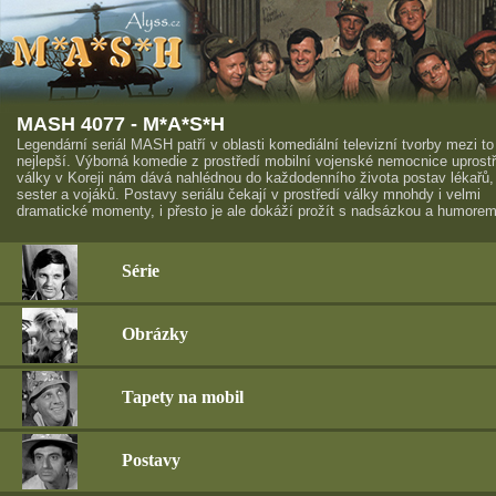
MASH 4077 - M*A*S*H
Legendární seriál MASH patří v oblasti komediální televizní tvorby mezi to
nejlepší. Výborná komedie z prostředí mobilní vojenské nemocnice uprost
války v Koreji nám dává nahlédnou do každodenního života postav lékařů,
sester a vojáků. Postavy seriálu čekají v prostředí války mnohdy i velmi
dramatické momenty, i přesto je ale dokáží prožít s nadsázkou a humorem
Série
Obrázky
Tapety na mobil
Postavy