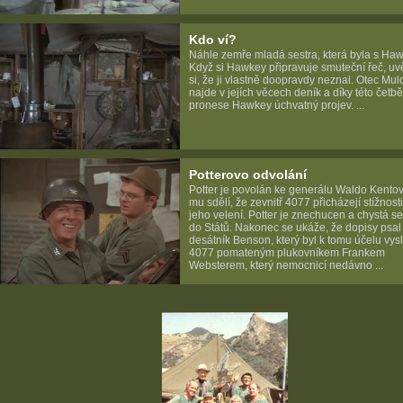
Kdo ví?
Náhle zemře mladá sestra, která byla s Ha
Když si Hawkey připravuje smuteční řeč, u
si, že ji vlastně doopravdy neznal. Otec Mu
najde v jejích věcech deník a díky této četbě
pronese Hawkey úchvatný projev. ...
Potterovo odvolání
Potter je povolán ke generálu Waldo Kentovi
mu sdělí, že zevnitř 4077 přicházejí stížnost
jeho velení. Potter je znechucen a chystá se
do Států. Nakonec se ukáže, že dopisy psal
desátník Benson, který byl k tomu účelu vys
4077 pomateným plukovníkem Frankem
Websterem, který nemocnicí nedávno ...