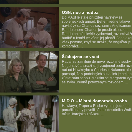
OSN, noc a hudba
Do MASHe stále přijíždějí návštěvy ze
spojeneckých armád. Během jedné takové
návštěvy se Charles seznámí s Angličanem
Randolphem. Charles je prostě okouzlen -
Randolph má skvělé vychování, rozumí váž
hudbě a téměř ve všem jej předčí. Jeho oko
však pomine, když se ukáže, že Angličan je 
komorníka. ...
Šťabajzna se vrací
Radar se zamiluje do nové roztomilé sestry
Nugentové a snaží se ji zaujmout podle růz
rad od Hawkeyho a Charlese. Nakonec ale
pochopí, že v podobných situacích je nejlep
zůstat sám sebou. Mezitím se Margareta vy
se svým úředně potvrzeným rozvodem. ...
M.D.O. - Místní domorodá osoba
Hawkeye, Traper a Radar vydírají jednoho
poručíka, aby povolil sňatek desátníka Walk
místní korejskou dívkou. ...